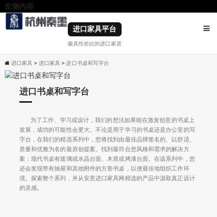
左侧内容
右侧内容
进口家具平台
极具性价比的进口家居
进口家具
>
进口家具
>
进口书桌和写字台
进口书桌和写字台
为了工作、学习或设计，我们的想法如果能在激发创意的书桌上
发展，成功的可能性会更大。不论是用于学习的书桌还是办公室的写
字台，在我们的精选系列中，您将找到由最佳品牌签名的、以舒适、
质量和优雅为名的最原创提案。找到最符合您风格和需求的解决方
案：现代书桌有玻璃或水晶台面、木质或烤漆台面。在该系列中，您
还会发现带有抽屉和其他附件的方形书桌，以便最佳地组织工作环
境。探索整个系列，并从安意进口家具网精选的产品中汲取真正设计
的灵感。