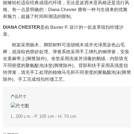
能够轻松适应经典或现代环境，无论是波西米亚风格还是流行风
格。有一点是明确的：Diana Chester 拥有一种与生俱来的优雅
和魅力，超越了时间和潮流的限制。
DIANA CHESTER
是由 Baxter P. 设计的一款皮革纽扣绗缝沙
发。
框架采用杨木。脚部材料可选胡桃木或半光泽黑染色山毛
榉，或深棕色喷砂处理。弹簧系统采用手工绑扎的钢弹簧，安装
在黄麻带上(脚凳除外)。坐垫采用洗涤并消毒的鹅绒，内部填充
不同密度的聚氨酯泡沫垫(脚凳除外)。背部和扶手采用高强度扭
转弹簧，填充手工处理的植物马毛和不同密度的聚氨酯泡沫(脚凳
除外)。手工完成纽扣绗缝工艺。
产品尺寸
L. 200 cm - P. 105 cm - H. 70 cm