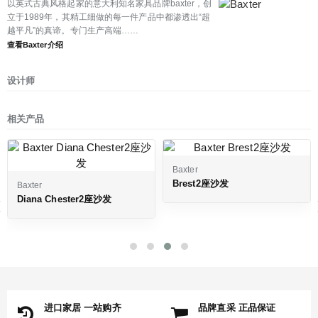
以英式古典风格起家的意大利知名家具品牌baxter，创
立于1989年，其精工细做的每一件产品中都渗透出“超
越平凡”的真谛。专门生产高端……
查看Baxter介绍
设计师
相关产品
Baxter
Baxter
Brest2座沙发
Fold2座沙发
‹
进口家居 一站购齐
品牌直采 正品保证