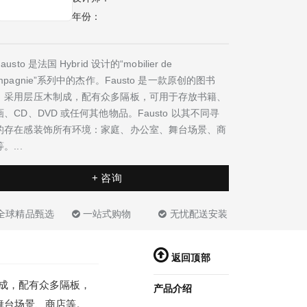
年份：
usto 是法国 Hybrid 设计的“mobilier de
mpagnie”系列中的杰作。Fausto 是一款原创的图书
，采用层压木制成，配有众多隔板，可用于存放书籍、
画、CD、DVD 或任何其他物品。Fausto 以其不同寻
的存在感装饰所有环境：家庭、办公室、舞台场景、商
。...
+ 咨询
全球精品甄选
一站式购物
无忧配送安装
返回顶部
层压木制成，配有众多隔板，
产品介绍
、舞台场景、商店等。