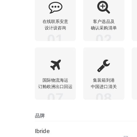
在线联系安意
客户选品及
设计设咨询
确认采购清单
01
02
国际物流海运
集装箱到港
订舱欧洲出口回运
中国进口清关
07
08
品牌
Ibride