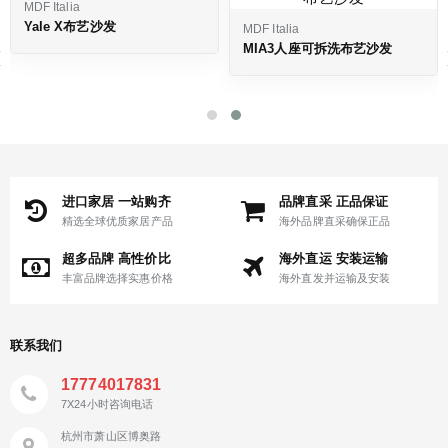
MDF Italia
Yale X布艺沙发
MDF Italia
‹
MIA3人座可拆洗布艺沙发
进口家居 一站购齐
品牌直采 正品保证
精选全球优质家居产品
海外品牌直采确保正品
超多品牌 高性价比
海外直运 安装运输
丰富品牌选择实惠价格
海外直发并运输及安装
联系我们
17774017831
7X24小时咨询电话
杭州市萧山区博奥路