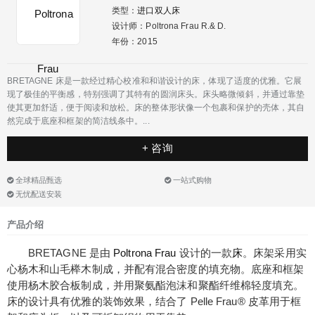
类型：
进口双人床
设计师：Poltrona Frau R.& D.
年份：2015
BRETAGNE 床是一款经过精心校准和和谐设计的床，体现了适度的优雅。它展
现了极佳的平衡感，特别强调了其特有的圆润床头。床头略微倾斜，并通过靠垫
使其更加舒适，便于阅读和放松。床的整体形状像一个包裹和保护的壳体，其自
然完成于底座和框架的简洁线条中。...
+ 咨询
全球精品甄选
一站式购物
无忧配送安装
产品介绍
BRETAGNE 是由
Poltrona Frau
设计的一款
床
。床架采用实
心杨木和山毛榉木制成，并配有混合密度的填充物。底座和框架
使用杨木胶合板制成，并用聚氨酯泡沫和聚酯纤维棉轻度填充。
床的设计具有优雅的装饰效果，结合了 Pelle Frau® 皮革用于框