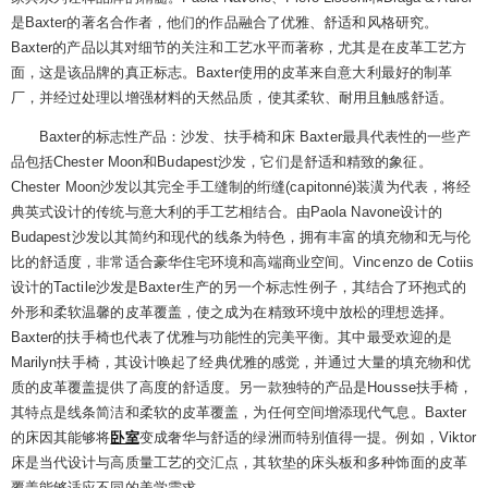
是Baxter的著名合作者，他们的作品融合了优雅、舒适和风格研究。
Baxter的产品以其对细节的关注和工艺水平而著称，尤其是在皮革工艺方
面，这是该品牌的真正标志。Baxter使用的皮革来自意大利最好的制革
厂，并经过处理以增强材料的天然品质，使其柔软、耐用且触感舒适。
Baxter的标志性产品：沙发、扶手椅和床 Baxter最具代表性的一些产
品包括Chester Moon和Budapest沙发，它们是舒适和精致的象征。
Chester Moon沙发以其完全手工缝制的绗缝(capitonné)装潢为代表，将经
典英式设计的传统与意大利的手工艺相结合。由Paola Navone设计的
Budapest沙发以其简约和现代的线条为特色，拥有丰富的填充物和无与伦
比的舒适度，非常适合豪华住宅环境和高端商业空间。Vincenzo de Cotiis
设计的Tactile沙发是Baxter生产的另一个标志性例子，其结合了环抱式的
外形和柔软温馨的皮革覆盖，使之成为在精致环境中放松的理想选择。
Baxter的扶手椅也代表了优雅与功能性的完美平衡。其中最受欢迎的是
Marilyn扶手椅，其设计唤起了经典优雅的感觉，并通过大量的填充物和优
质的皮革覆盖提供了高度的舒适度。另一款独特的产品是Housse扶手椅，
其特点是线条简洁和柔软的皮革覆盖，为任何空间增添现代气息。Baxter
的床因其能够将
卧室
变成奢华与舒适的绿洲而特别值得一提。例如，Viktor
床是当代设计与高质量工艺的交汇点，其软垫的床头板和多种饰面的皮革
覆盖能够适应不同的美学需求。