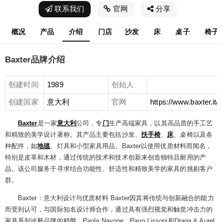
联系我们
官网
分享
概况
产品
介绍
门店
沙发
床
桌子
椅子
Baxter品牌介绍
创建时间
1989
创始人
创建国家
意大利
官网
https://www.baxter.it/it
Baxter
是一家
意大利
公司，专
门
生产高端家具，以其高品质的手工艺
和精致的美学设计著称。其产品主要包括沙发、
扶手椅
、
床
、桌椅以及各
种配件，如
地毯
、灯具和小型家具用品。Baxter以使用优质材料而闻名，
特别是皮革和木材，通过传统的技术和技术创新来创造独特且耐用的产
品。该公司服务于寻求结合功能性、舒适性和精致美学的家具的挑剔客户
群。
Baxter：意大利设计与优质材料 Baxter因其将传统与创新融合的能力
而受到认可，与国际知名设计师合作，通过具有强烈视觉和触觉冲击力的
家具系列诠释品牌的精髓。Paola Navone、Piero Lissoni和Draga & Aurel