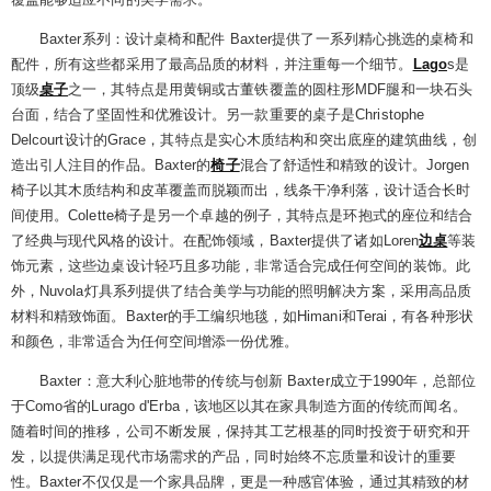
Baxter系列：设计桌椅和配件 Baxter提供了一系列精心挑选的桌椅和
配件，所有这些都采用了最高品质的材料，并注重每一个细节。
Lago
s是
顶级
桌子
之一，其特点是用黄铜或古董铁覆盖的圆柱形MDF腿和一块石头
台面，结合了坚固性和优雅设计。另一款重要的桌子是Christophe
Delcourt设计的Grace，其特点是实心木质结构和突出底座的建筑曲线，创
造出引人注目的作品。Baxter的
椅子
混合了舒适性和精致的设计。Jorgen
椅子以其木质结构和皮革覆盖而脱颖而出，线条干净利落，设计适合长时
间使用。Colette椅子是另一个卓越的例子，其特点是环抱式的座位和结合
了经典与现代风格的设计。在配饰领域，Baxter提供了诸如Loren
边桌
等装
饰元素，这些边桌设计轻巧且多功能，非常适合完成任何空间的装饰。此
外，Nuvola灯具系列提供了结合美学与功能的照明解决方案，采用高品质
材料和精致饰面。Baxter的手工编织地毯，如Himani和Terai，有各种形状
和颜色，非常适合为任何空间增添一份优雅。
Baxter：意大利心脏地带的传统与创新 Baxter成立于1990年，总部位
于Como省的Lurago d'Erba，该地区以其在家具制造方面的传统而闻名。
随着时间的推移，公司不断发展，保持其工艺根基的同时投资于研究和开
发，以提供满足现代市场需求的产品，同时始终不忘质量和设计的重要
性。Baxter不仅仅是一个家具品牌，更是一种感官体验，通过其精致的材