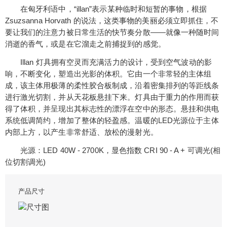
在匈牙利语中，“illan”表示某种临时和短暂的事物，根据
Zsuzsanna Horvath 的说法，这类事物的美丽必须立即抓住，不
要让我们的注意力被日常生活的快节奏分散——就像一种随时间
消逝的香气，或是在它溜走之前捕捉到的感觉。
Illan 灯具拥有空灵而充满活力的设计，受到空气波动的影
响，不断变化，塑造出光影的体积。它由一个非常轻的主体组
成，该主体用极薄的柔性胶合板制成，沿着密集排列的等距线条
进行激光切割，并从天花板悬挂下来。灯具由于重力的作用而获
得了体积，并呈现出其标志性的漂浮在空中的形态。悬挂和供电
系统低调简约，增加了整体的轻盈感。温暖的LED光源位于主体
内部上方，以产生非常舒适、放松的漫射光。
光源：LED 40W - 2700K，显色指数 CRI 90 - A + 可调光(相
位切割调光)
产品尺寸