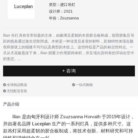
类型：
进口吊灯
设计师：2021
年份：Zsuzsanna
Illan 吊灯具有非常轻盈的主体，由极薄且柔韧的木质胶合板构成，按照密集且等
距的线条通过激光切割而成。木材是一种珍贵且多变的材料，其独特性体现在颜
色和形状上的细微不均匀以及典型的木纹上。这些特征是产品的标志性特点。一
旦从天花板悬挂下来，Illan 因重力作用获得体积，并呈现出其特有的浮动在空中
的形态。...
+ 咨询
全球精品甄选
一站式购物
无忧配送安装
产品介绍
Illan 是由匈牙利设计师 Zsuzsanna Horvath 于2019年设计，
并由著名品牌
Luceplan
生产的一系列灯具，提供多种尺寸。这
款
吊灯
采用超柔韧的胶合板制成，将技术创新、材料研究和可持
续性和谐地结合在一起。