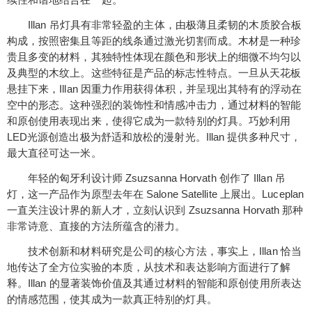
Illan 吊灯具有非常轻盈的主体，由极薄且柔韧的木质胶合板
构成，按照密集且等距的线条通过激光切割而成。木材是一种珍
贵且多变的材料，其独特性体现在颜色和形状上的细微不均匀以
及典型的木纹上。这些特征是产品的标志性特点。一旦从天花板
悬挂下来，Illan 因重力作用获得体积，并呈现出其特有的浮动在
空中的形态。这种强烈的装饰性和情感冲击力，通过材料的智能
和原创使用表现出来，使得它成为一款特别的灯具。巧妙利用
LED光源创造出极为舒适和放松的漫射光。Illan 提供多种尺寸，
最大直径可达一米。
年轻的匈牙利设计师 Zsuzsanna Horvath 创作了 Illan 吊
灯，这一产品作为原型去年在 Salone Satellite 上展出。Luceplan
一直关注设计界的新人才，立刻认识到 Zsuzsanna Horvath 那种
非常诗意、直接的方法所蕴含的潜力。
技术创新和材料研究是公司的核心方法，事实上，Illan 恰当
地传达了全方位实验的本质，从技术和表达影响方面进行了解
释。Illan 的显著装饰价值及其通过材料的智能和原创使用所表达
的情感范围，使其成为一款真正特别的灯具。